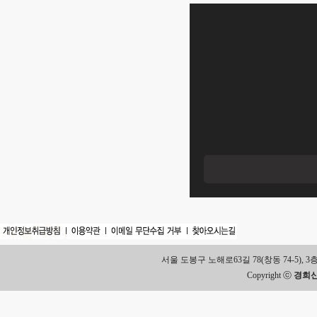
서울 도봉구 노해로63길 78(창동 74-5), 3층 Tel.
Copyright ⓒ
경희신