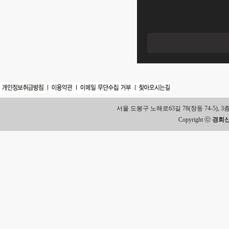
서울 도봉구 노해로63길 78(창동 74-5), 3층 Tel.
Copyright ⓒ
경희신