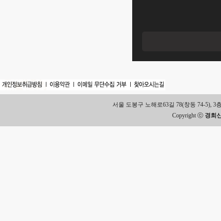
서울 도봉구 노해로63길 78(창동 74-5), 3층 Tel.
Copyright ⓒ
경희신