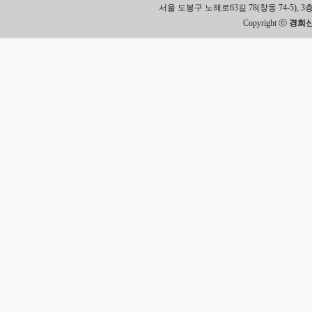
서울 도봉구 노해로63길 78(창동 74-5), 3층 Tel.
Copyright ⓒ
경희신