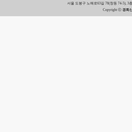
서울 도봉구 노해로63길 78(창동 74-5), 3층 Tel.
Copyright ⓒ
경희신