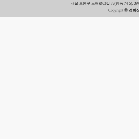
서울 도봉구 노해로63길 78(창동 74-5), 3층 Tel.
Copyright ⓒ
경희신