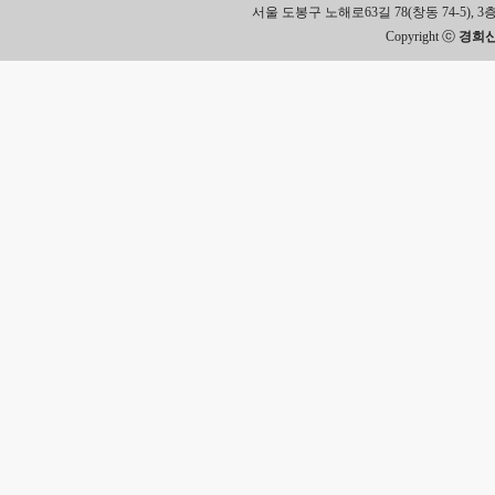
서울 도봉구 노해로63길 78(창동 74-5), 3층 Tel.
Copyright ⓒ
경희신