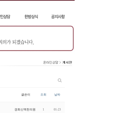
글쓴이
조회
날짜
경희신맥한의원
1
01-23