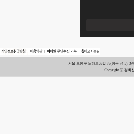
서울 도봉구 노해로63길 78(창동 74-5), 3층 Tel.
Copyright ⓒ
경희신