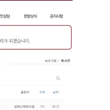
글쓴이
조회
날짜
경희신맥한의원
533
06-22