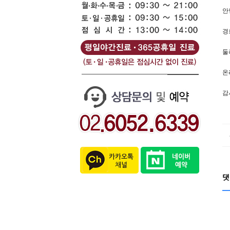
안
경
둘
온
감
댓