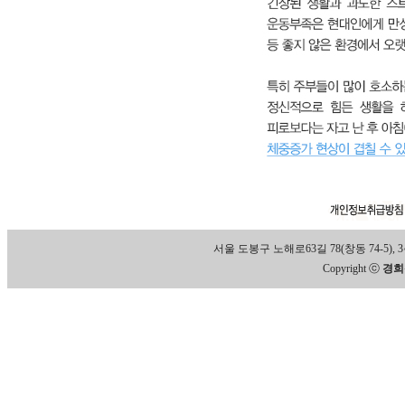
서울 도봉구 노해로63길 78(창동 74-5), 3층 Tel
Copyright ⓒ
경희